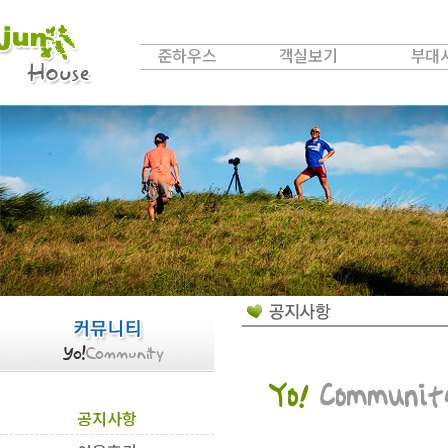
준하우스
객실보기
부대
Hey!
Jun
Good!
Rooms
Nice!
Fa
공지사항