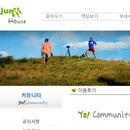
준하우스
객실보기
부대
Hey!
Jun
Good!
Rooms
Nice!
Fa
공지사항