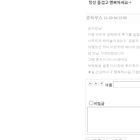
항상 즐겁고 행복하세요~!
준하우스
11-10-04 22:55
김수진님~
어쩜 이리두 깜찍혀게 후기를 알알이
사무치게 박아놓으셨는지 감동의 쓰
여행오신 의미,이런저런 에너지 
담 만남 기대만땅입니다
그땐 혼자가 아니시겠네요
우짜둥둥 결혼 다시한번 추카추카
★늘,건강하시구 행복하시길 기원합
이름
비밀글