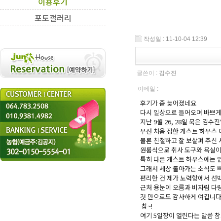
이용후기
포토갤러리
작성일 : 11-10-04 12:39
글쓴이 :
김수진
이메일 :
후기가 좀 늦어졌네요
다시 일상으로 들어오며 바쁘게
지난 9월 26, 28일 묵은 김수
우선 처음 접한 게스트 하우스
물론 친절하고 잘 보살펴 주신 
원룸식으로 취사 도구와 욕실이 
특히 다른 게스트 하우스에는 없
그래서 세상 돌아가는 소식도 
편리한 건 제가 노력항에서 선
근처 용눈이 오름과 비자림 다랑
것 만으로도 감사하게 여깁니다
참~!
여기 5일장이 열린다는 말씀 참